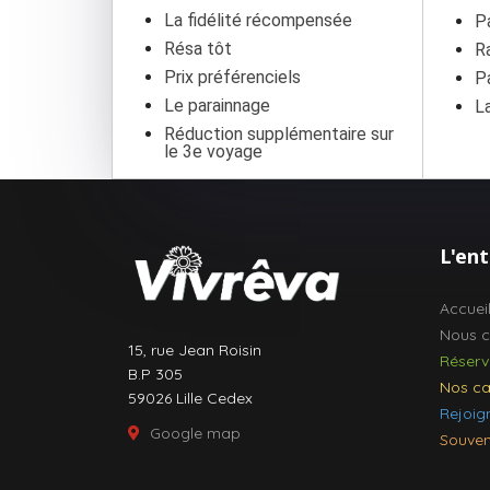
La fidélité récompensée
P
Résa tôt
R
Prix préférenciels
P
Le parainnage
L
Réduction supplémentaire sur
le 3e voyage
L'ent
Accuei
Nous c
15, rue Jean Roisin
Réserv
B.P 305
Nos ca
59026 Lille Cedex
Rejoig
Google map
Souven