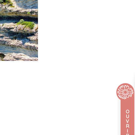
O
U
V
R
I