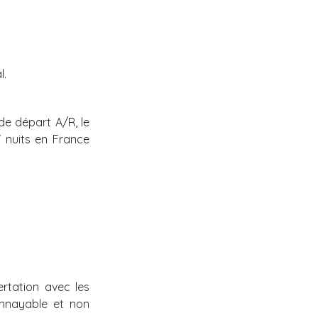
l.
de départ A/R, le
7 nuits en France
ertation avec les
onnayable et non