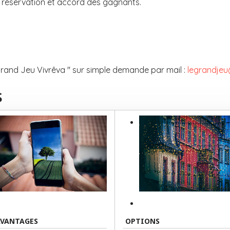
 réservation et accord des gagnants.
rand Jeu Vivrêva " sur simple demande par mail :
legrandjeu
s
AVANTAGES
OPTIONS