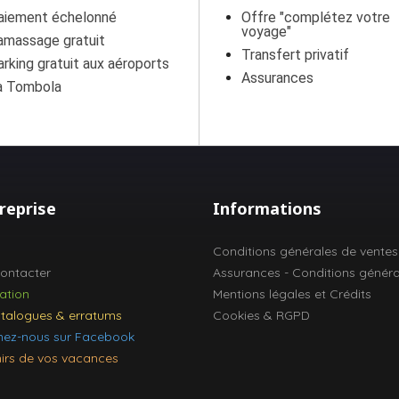
aiement échelonné
Offre "complétez votre
voyage"
amassage gratuit
Transfert privatif
arking gratuit aux aéroports
Assurances
a Tombola
reprise
Informations
l
Conditions générales de ventes
ontacter
Assurances - Conditions généra
ation
Mentions légales et Crédits
talogues & erratums
Cookies & RGPD
nez-nous sur Facebook
irs de vos vacances