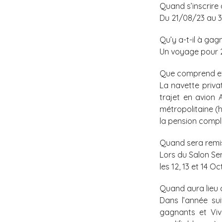
Quand s’inscrire 
Du 21/08/23 au 3
Qu’y a-t-il à gag
Un voyage pour 2 
Que comprend ex
La navette priva
trajet en avion 
métropolitaine (
la pension compl
Quand sera remis 
Lors du Salon Sen
les 12, 13 et 14 O
Quand aura lieu 
Dans l’année sui
gagnants et Viv