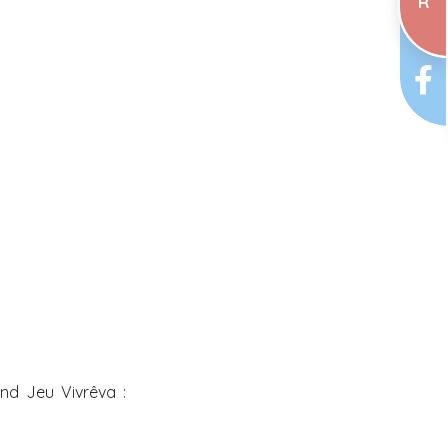
R
and Jeu Vivrêva :