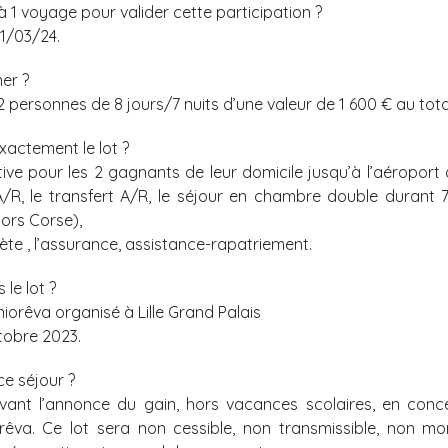
à 1 voyage pour valider cette participation ?
1/03/24.
ner ?
personnes de 8 jours/7 nuits d’une valeur de 1 600 € au tota
actement le lot ?
tive pour les 2 gagnants de leur domicile jusqu’à l’aéroport 
A/R, le transfert A/R, le séjour en chambre double durant 
hors Corse),
ète , l’assurance, assistance-rapatriement.
le lot ?
iorêva organisé à Lille Grand Palais
ctobre 2023.
ce séjour ?
vant l’annonce du gain, hors vacances scolaires, en conc
rêva. Ce lot sera non cessible, non transmissible, non m