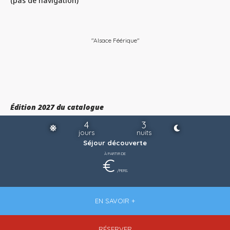
(pas de navigation)
"Alsace Féérique"
Édition 2027 du catalogue
4
3
jours
nuits
Séjour découverte
À PARTIR DE
€
/PERS.
EN SAVOIR +
RÉSERVER