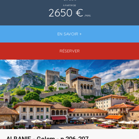
À PARTIR DE
2650 €
/PERS.
EN SAVOIR +
RÉSERVER
ALBANIE - Golem - p.206-207