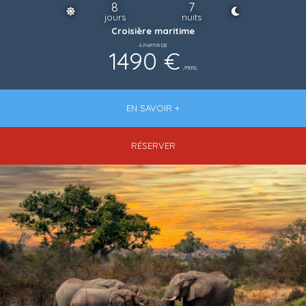
8
7
jours
nuits
Croisière maritime
À PARTIR DE
1490 €
/PERS.
EN SAVOIR +
RÉSERVER