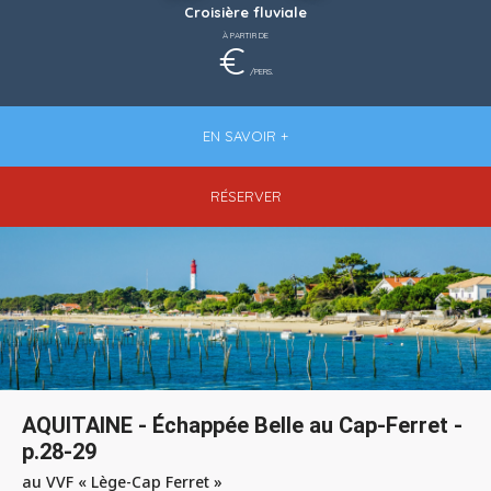
Croisière fluviale
À PARTIR DE
€
/PERS.
EN SAVOIR +
RÉSERVER
AQUITAINE - Échappée Belle au Cap-Ferret -
p.28-29
au VVF « Lège-Cap Ferret »