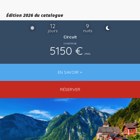
Édition 2026 du catalogue
12
9
jours
nuits
Circuit
À PARTIR DE
5150 €
/PERS.
EN SAVOIR +
RÉSERVER