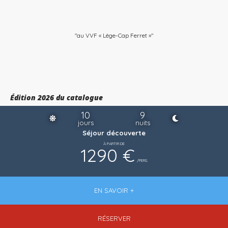
"au VVF « Lège-Cap Ferret »"
Édition 2026 du catalogue
10
9
jours
nuits
Séjour découverte
À PARTIR DE
1290 €
/PERS.
EN SAVOIR +
RÉSERVER