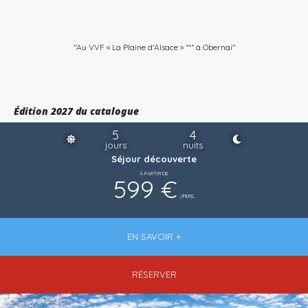
"Au VVF « La Plaine d'Alsace » *** à Obernai"
Édition 2027 du catalogue
5
4
jours
nuits
Séjour découverte
À PARTIR DE
599 €
/PERS.
EN SAVOIR +
RÉSERVER