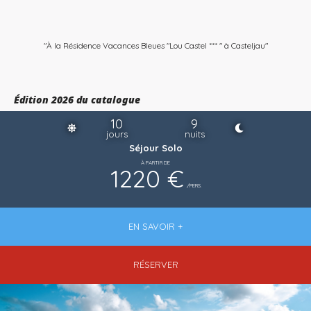
"À la Résidence Vacances Bleues "Lou Castel *** " à Casteljau"
Édition 2026 du catalogue
10
9
jours
nuits
Séjour Solo
À PARTIR DE
1220 €
/PERS.
EN SAVOIR +
RÉSERVER