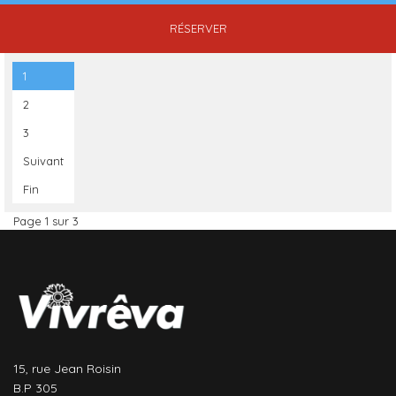
RÉSERVER
1
2
3
Suivant
Fin
Page 1 sur 3
15, rue Jean Roisin
B.P 305