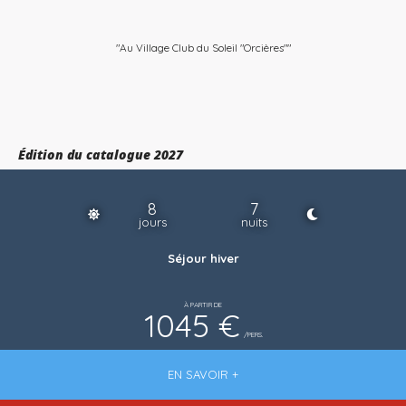
"Au Village Club du Soleil "Orcières""
Édition du catalogue 2027
8
7
jours
nuits
Séjour hiver
À PARTIR DE
1045 €
/PERS.
EN SAVOIR +