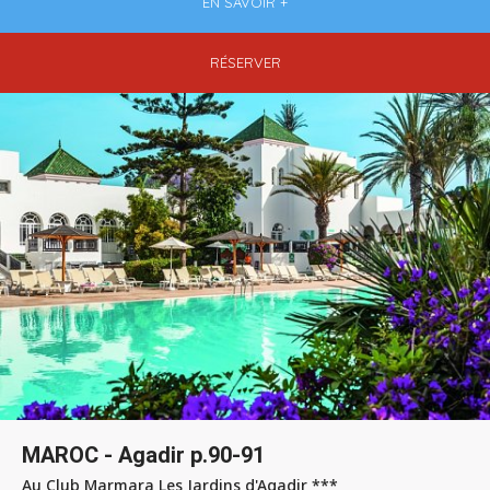
EN SAVOIR +
RÉSERVER
MAROC - Agadir p.90-91
Au Club Marmara Les Jardins d'Agadir ***