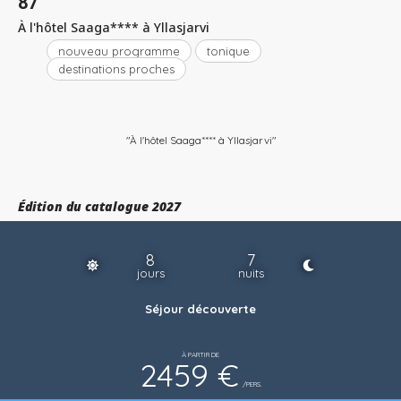
87
À l'hôtel Saaga**** à Yllasjarvi
nouveau programme
tonique
destinations proches
"À l'hôtel Saaga**** à Yllasjarvi"
Édition du catalogue 2027
8
7
jours
nuits
Séjour découverte
À PARTIR DE
2459 €
/PERS.