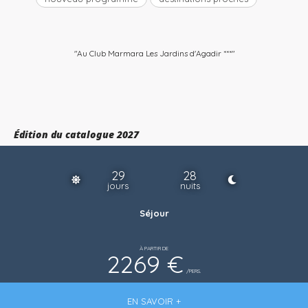
"Au Club Marmara Les Jardins d'Agadir ***"
Édition du catalogue 2027
29
28
jours
nuits
Séjour
À PARTIR DE
2269 €
/PERS.
EN SAVOIR +