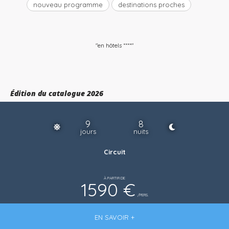
nouveau programme
destinations proches
"en hôtels ****"
Édition du catalogue 2026
9
8
jours
nuits
Circuit
À PARTIR DE
1590 €
/PERS.
EN SAVOIR +