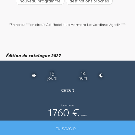
nouveau programme
destinations proches
"En hotels *** en circuit & à l'hôtel club Marmara Les Jardins d'Agadir ***"
Édition du catalogue 2027
15
14
jours
nuits
Circuit
À PARTIR DE
1760 €
/PERS.
EN SAVOIR +