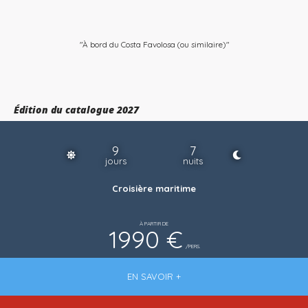
"À bord du Costa Favolosa (ou similaire)"
Édition du catalogue 2027
9
7
jours
nuits
Croisière maritime
À PARTIR DE
1990 €
/PERS.
EN SAVOIR +