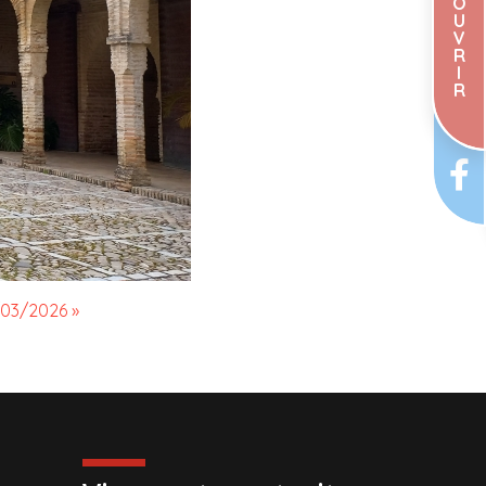
O
U
V
R
I
R
/03/2026 »