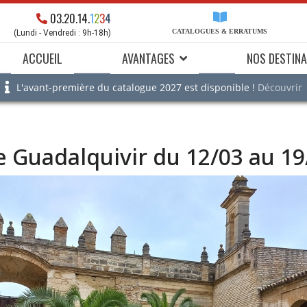
03.20.14.
1
2
3
4
CATALOGUES & ERRATUMS
(Lundi - Vendredi : 9h-18h)
ACCUEIL
AVANTAGES
NOS DESTINA
L'avant-première du catalogue 2027 est disponible !
Découvrir
e Guadalquivir du 12/03 au 1