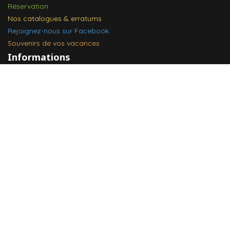
Réservation
Nos catalogues & erratums
Rejoignez-nous sur Facebook
Souvenirs de vos vacances
Informations
Conditions générales de ventes
Assurances - Conditions générales
Mentions légales et Crédits
Cookies & RGPD
Vivez votre retraite en vacances !
Membre de l'APST
Association Professionnelle de Solidarité du Tourisme
© 2026 Vivrêva. Tous droits réservés.