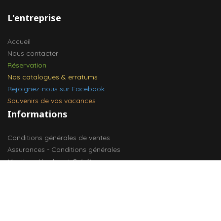
L'entreprise
Accueil
Nous contacter
Réservation
Nos catalogues & erratums
Rejoignez-nous sur Facebook
Souvenirs de vos vacances
Informations
Conditions générales de ventes
Assurances - Conditions générales
Mentions légales et Crédits
Cookies & RGPD
Vivez votre retraite en vacances !